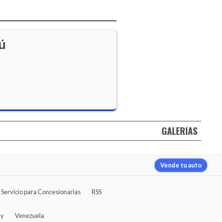
ú
GALERIAS
Vende tu auto
Servicio para Concesionarias
RSS
ay
Venezuela