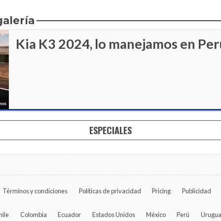
galería
Kia K3 2024, lo manejamos en Per
ESPECIALES
Términos y condiciones
Políticas de privacidad
Pricing
Publicidad
hile
Colombia
Ecuador
Estados Unidos
México
Perú
Urugu