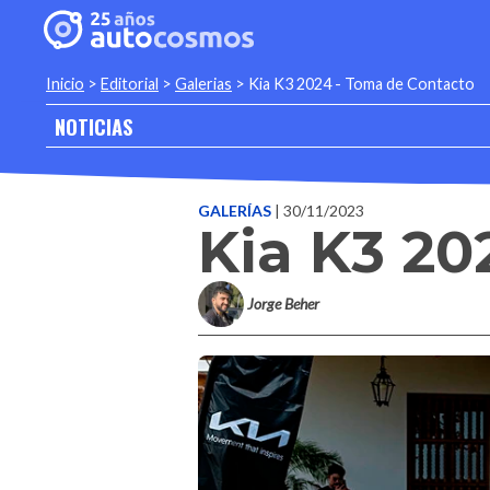
Inicio
>
Editorial
>
Galerias
>
Kia K3 2024 - Toma de Contacto
NOTICIAS
GALERÍAS
| 30/11/2023
Kia K3 20
Jorge Beher