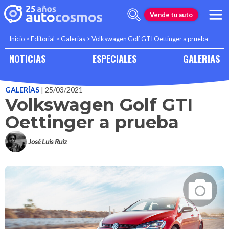
Vende tu auto
Inicio
>
Editorial
>
Galerias
>
Volkswagen Golf GTI Oettinger a prueba
NOTICIAS
ESPECIALES
GALERIAS
GALERÍAS
| 25/03/2021
Volkswagen Golf GTI
Oettinger a prueba
José Luis Ruiz