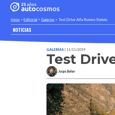
Inicio
>
Editorial
>
Galerias
>
Test Drive Alfa Romeo Stelvio
NOTICIAS
GALERÍAS
| 11/11/2019
Test Driv
Jorge Beher