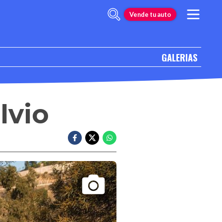
Vende tu auto
GALERIAS
lvio