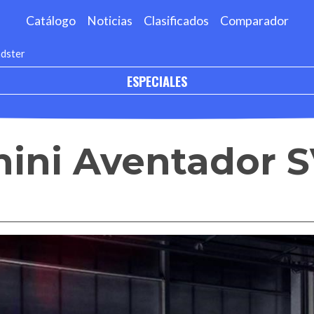
Catálogo
Noticias
Clasificados
Comparador
adster
ESPECIALES
ini Aventador S