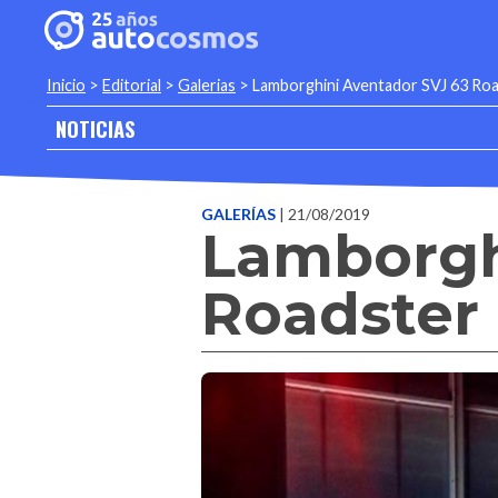
Inicio
>
Editorial
>
Galerias
>
Lamborghini Aventador SVJ 63 Ro
NOTICIAS
GALERÍAS
| 21/08/2019
Lamborgh
Roadster