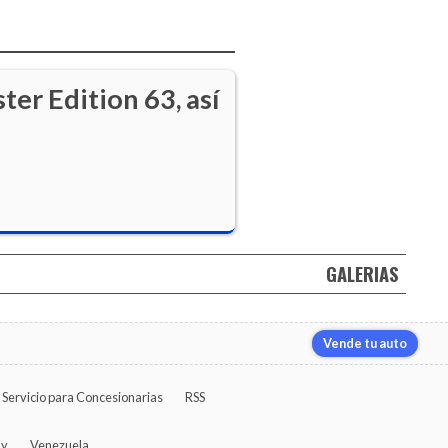
er Edition 63, así
GALERIAS
Vende tu auto
Servicio para Concesionarias
RSS
ay
Venezuela