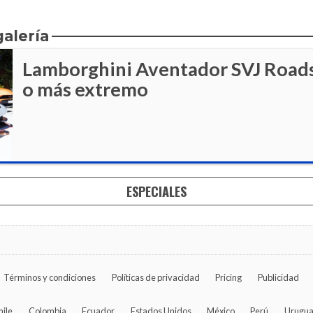
galería
Lamborghini Aventador SVJ Roadst
o más extremo
ESPECIALES
Términos y condiciones
Políticas de privacidad
Pricing
Publicidad
hile
Colombia
Ecuador
Estados Unidos
México
Perú
Urugu