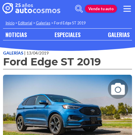
Vende tu auto
Inicio
>
Editorial
>
Galerias
>
Ford Edge ST 2019
NOTICIAS
ESPECIALES
GALERIAS
GALERÍAS
| 13/04/2019
Ford Edge ST 2019