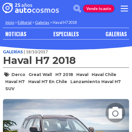
Vende tu auto
Inicio
>
Editorial
>
Galerias
>
Haval H7 2018
NOTICIAS
ESPECIALES
GALERIAS
GALERÍAS
| 18/10/2017
Haval H7 2018
Derco
Great Wall
H7 2018
Haval
Haval Chile
Haval H7
Haval H7 En Chile
Lanzamiento Haval H7
SUV