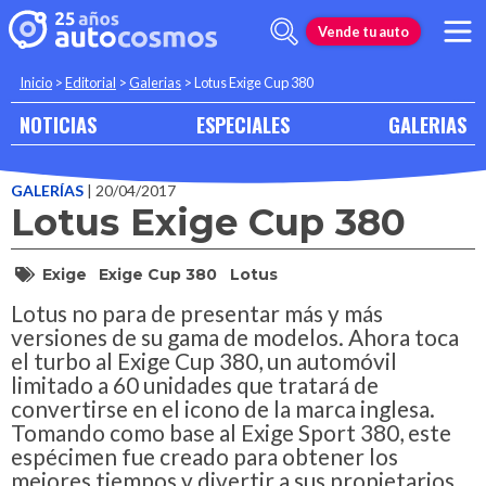
Vende tu auto
Inicio
>
Editorial
>
Galerias
>
Lotus Exige Cup 380
NOTICIAS
ESPECIALES
GALERIAS
GALERÍAS
| 20/04/2017
Lotus Exige Cup 380
Exige
Exige Cup 380
Lotus
Lotus no para de presentar más y más
versiones de su gama de modelos. Ahora toca
el turbo al Exige Cup 380, un automóvil
limitado a 60 unidades que tratará de
convertirse en el icono de la marca inglesa.
Tomando como base al Exige Sport 380, este
espécimen fue creado para obtener los
mejores tiempos y divertir a sus propietarios