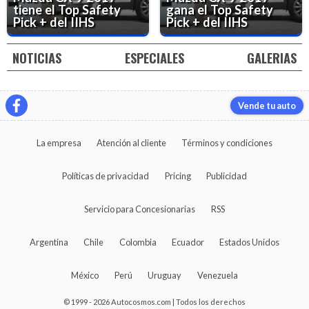
tiene el Top Safety
gana el Top Safety
Pick + del IIHS
Pick + del IIHS
NOTICIAS
ESPECIALES
GALERIAS
Vende tu auto
La empresa
Atención al cliente
Términos y condiciones
Políticas de privacidad
Pricing
Publicidad
Servicio para Concesionarias
RSS
Argentina
Chile
Colombia
Ecuador
Estados Unidos
México
Perú
Uruguay
Venezuela
© 1999 - 2026 Autocosmos.com | Todos los derechos