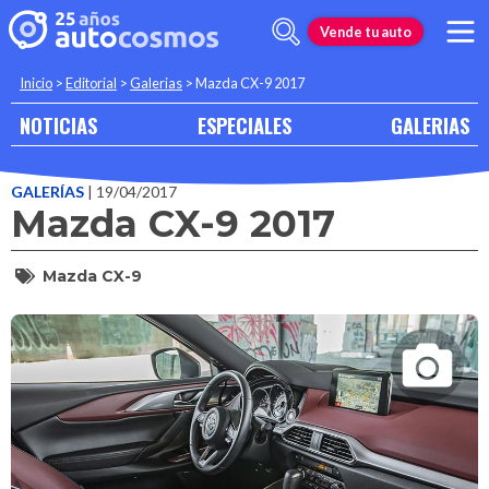
Vende tu auto
Inicio
>
Editorial
>
Galerias
>
Mazda CX-9 2017
NOTICIAS
ESPECIALES
GALERIAS
GALERÍAS
| 19/04/2017
Mazda CX-9 2017
Mazda CX-9