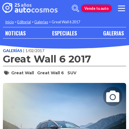
Vende tu auto
Inicio
>
Editorial
>
Galerias
>
Great Wall 6 2017
NOTICIAS
ESPECIALES
GALERIAS
GALERÍAS
| 1/02/2017
Great Wall 6 2017
Great Wall
Great Wall 6
SUV