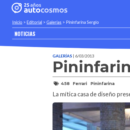
Inicio
>
Editorial
>
Galerias
>
Pininfarina Sergio
NOTICIAS
GALERÍAS
| 6/03/2013
Pininfari
458
Ferrari
Pininfarina
La mítica casa de diseño pres