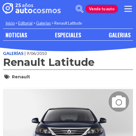
Vende tu auto
Inicio
>
Editorial
>
Galerias
>
Renault Latitude
NOTICIAS
ESPECIALES
GALERIAS
GALERÍAS
| 9/06/2010
Renault Latitude
Renault