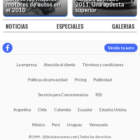
motores de autos en
2011: Una apuesta
el 2010
superior
NOTICIAS
ESPECIALES
GALERIAS
Vende tu auto
La empresa
Atención al cliente
Términos y condiciones
Políticas de privacidad
Pricing
Publicidad
Servicio para Concesionarias
RSS
Argentina
Chile
Colombia
Ecuador
Estados Unidos
México
Perú
Uruguay
Venezuela
© 1999 - 2026 Autocosmos.com | Todos los derechos