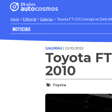
Inicio
>
Editorial
>
Galerias
>
Toyota FT-CH Concept en Detroi
NOTICIAS
GALERÍAS
| 13/01/2010
Toyota FT
2010
Toyota