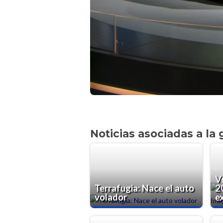
Noticias asociadas a la 
V
Terrafugia: Nace el auto
2
volador
e