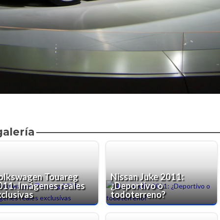
galería
olkswagen Touareg
Nissan Juke 2011:
011: Imágenes reales
¿Deportivo o
xclusivas
todoterreno?