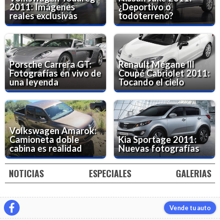
2011: Imágenes
¿Deportivo o
reales exclusivas
todoterreno?
Porsche Carrera GT:
Renault Mégane lll
Fotografías en vivo de
Coupé Cabriolet 2011:
una leyenda
Tocando el cielo
Volkswagen Amarok:
Camioneta doble
Kia Sportage 2011:
cabina es realidad
Nuevas fotografías
NOTICIAS
ESPECIALES
GALERIAS
Vende tu auto