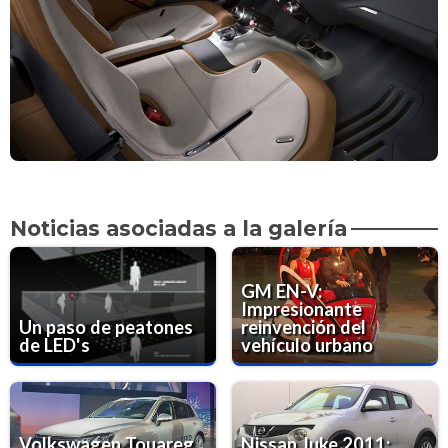
Noticias asociadas a la galería
GM EN-V:
Impresionante
Un paso de peatones
reinvención del
de LED's
vehículo urbano
Volkswagen Touareg
Nissan Juke 2011: