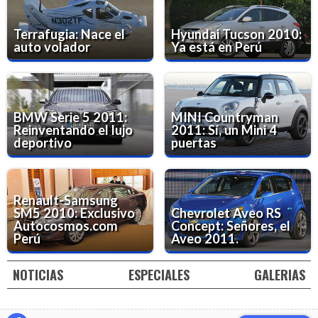
Terrafugia: Nace el
Hyundai Tucson 2010:
auto volador
Ya está en Perú
BMW Serie 5 2011:
MINI Countryman
Reinventando el lujo
2011: Sí, un Mini 4
deportivo
puertas
Renault-Samsung
SM5 2010: Exclusivo
Chevrolet Aveo RS
Autocosmos.com
Concept: Señores, el
Perú
Aveo 2011.
NOTICIAS
ESPECIALES
GALERIAS