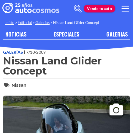
Vende tu auto
Inicio
>
Editorial
>
Galerias
>
Nissan Land Glider Concept
NOTICIAS
ESPECIALES
GALERIAS
GALERÍAS
| 7/10/2009
Nissan Land Glider
Concept
Nissan