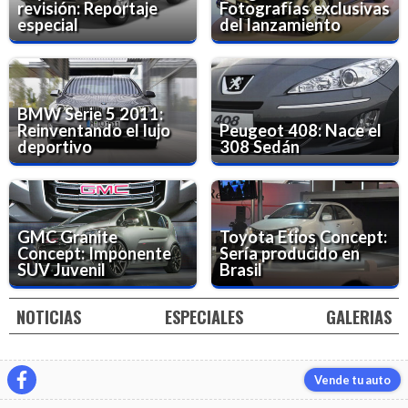
revisión: Reportaje
Fotografías exclusivas
especial
del lanzamiento
BMW Serie 5 2011:
Reinventando el lujo
Peugeot 408: Nace el
deportivo
308 Sedán
GMC Granite
Toyota Etios Concept:
Concept: Imponente
Sería producido en
SUV Juvenil
Brasil
NOTICIAS
ESPECIALES
GALERIAS
Vende tu auto