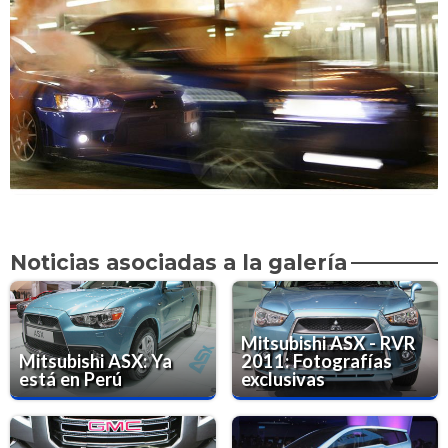
Noticias asociadas a la galería
Mitsubishi ASX - RVR
Mitsubishi ASX: Ya
2011: Fotografías
está en Perú
exclusivas