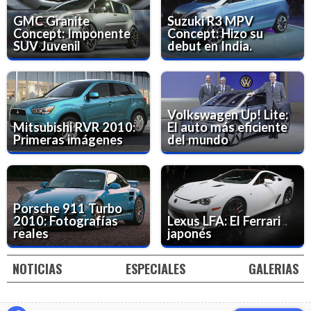
GMC Granite
Suzuki R3 MPV
Concept: Imponente
Concept: Hizo su
SUV Juvenil
debut en India.
Volkswagen Up! Lite:
Mitsubishi RVR 2010:
El auto más eficiente
Primeras imágenes
del mundo
Porsche 911 Turbo
2010: Fotografías
Lexus LFA: El Ferrari
reales
japonés
NOTICIAS
ESPECIALES
GALERIAS