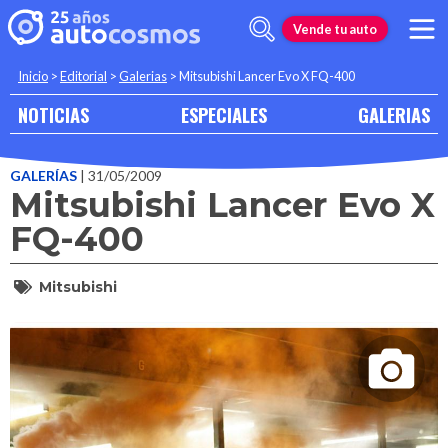
Vende tu auto
Inicio
>
Editorial
>
Galerias
>
Mitsubishi Lancer Evo X FQ-400
NOTICIAS
ESPECIALES
GALERIAS
GALERÍAS
| 31/05/2009
Mitsubishi Lancer Evo X
FQ-400
Mitsubishi