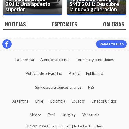
2011: Una apuesta
SM3 2011: Descubre
superior
la nueva generación
NOTICIAS
ESPECIALES
GALERIAS
Vende tu auto
La empresa
Atención al cliente
Términos y condiciones
Políticas de privacidad
Pricing
Publicidad
Servicio para Concesionarias
RSS
Argentina
Chile
Colombia
Ecuador
Estados Unidos
México
Perú
Uruguay
Venezuela
© 1999 - 2026 Autocosmos.com | Todos los derechos