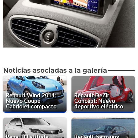
Noticias asociadas a la galería
Renault Wind 2011:
Renault DeZir
Nuevo Coupé-
Concept: Nuevo
Cabriolet compacto
deportivo eléctrico
Renault Latitude
Renault-Samsung