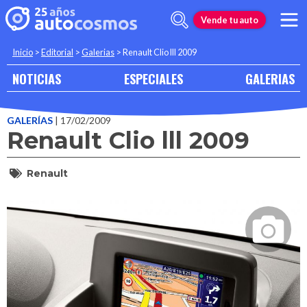
Vende tu auto
Inicio
>
Editorial
>
Galerias
>
Renault Clio lll 2009
NOTICIAS
ESPECIALES
GALERIAS
GALERÍAS
| 17/02/2009
Renault Clio lll 2009
Renault