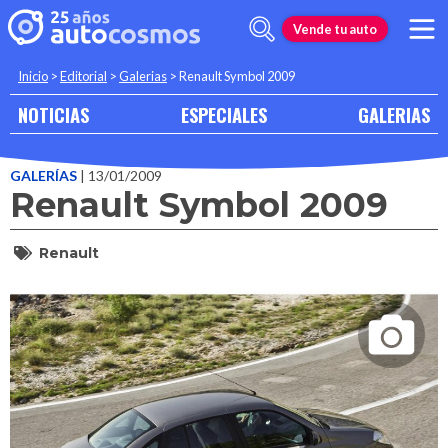
Vende tu auto
Inicio
>
Editorial
>
Galerias
>
Renault Symbol 2009
NOTICIAS
ESPECIALES
GALERIAS
GALERÍAS
| 13/01/2009
Renault Symbol 2009
Renault