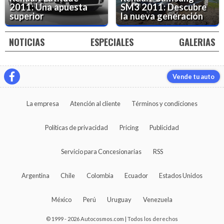
2011: Una apuesta
SM3 2011: Descubre
superior
la nueva generación
NOTICIAS
ESPECIALES
GALERIAS
Vende tu auto
La empresa
Atención al cliente
Términos y condiciones
Políticas de privacidad
Pricing
Publicidad
Servicio para Concesionarias
RSS
Argentina
Chile
Colombia
Ecuador
Estados Unidos
México
Perú
Uruguay
Venezuela
© 1999 - 2026 Autocosmos.com | Todos los derechos