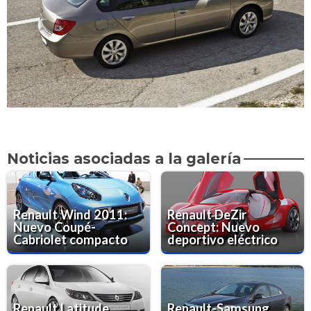
Noticias asociadas a la galería
Renault Wind 2011:
Renault DeZir
Nuevo Coupé-
Concept: Nuevo
Cabriolet compacto
deportivo eléctrico
Renault Latitude
Renault-Samsung