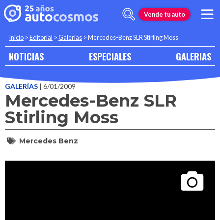
Vende tu auto
Inicio
>
Editorial
>
Galerias
>
Mercedes-Benz SLR Stirling Moss
NOTICIAS
ESPECIALES
GALERIAS
GALERÍAS
| 6/01/2009
Mercedes-Benz SLR
Stirling Moss
Mercedes Benz