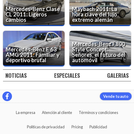
Mercedes-Benz Clase
Maybach 2011: La
CL 2011: Ligeros
hora clave del lujo
cambios
extremo alemán
Mercedes-Benz F800
Mercedes-Benz E 63
Style Concept:
AMG 2011: Familiar y
Señores, el futuro del
deportivo brutal
automóvil
NOTICIAS
ESPECIALES
GALERIAS
Vende tu auto
La empresa
Atención al cliente
Términos y condiciones
Políticas de privacidad
Pricing
Publicidad